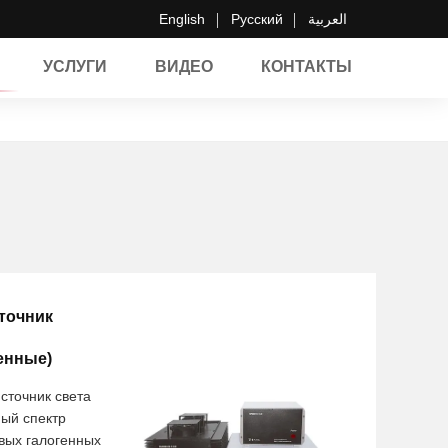
English
Русский
العربية
УСЛУГИ
ВИДЕО
КОНТАКТЫ
точник
енные)
сточник света
ный спектр
вых галогенных