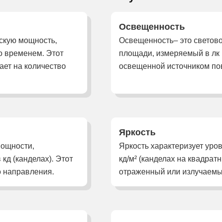
Освещенность
ескую мощность,
Освещенность– это светов
о временем. Этот
площади, измеряемый в лк (
ает на количество
освещенной источником по
Яркость
мощности,
Яркость характеризует уров
кд (канделах). Этот
кд/м² (канделах на квадрат
о направления.
отраженный или излучаемы