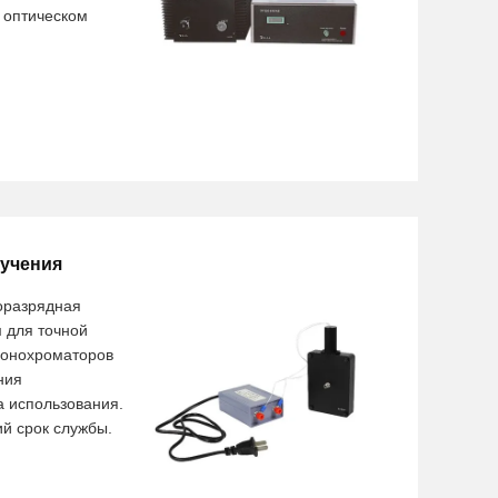
 оптическом
лучения
зоразрядная
 для точной
монохроматоров
ния
а использования.
ий срок службы.