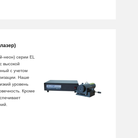
лазер)
й-неон) серии EL
с высокой
нный с учетом
яризации. Наше
изкий уровень
овечность. Кроме
еспечивает
ний.