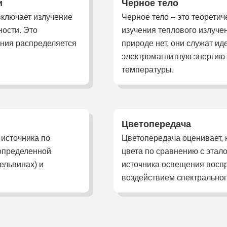
и
Черное тело
включает излучение
Черное тело – это теорети
ости. Это
изучения теплового излуче
ения распределяется
природе нет, они служат 
электромагнитную энергию 
температуры.
Цветопередача
 источника по
Цветопередача оценивает, 
 определенной
цвета по сравнению с этал
ельвинах) и
источника освещения воспр
воздействием спектрально