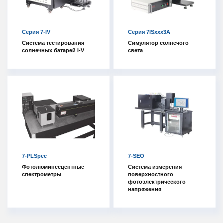
Серия 7-IV
Серия 7ISxxx3A
Система тестирования
Симулятор солнечого
солнечных батарей I-V
света
7-PLSpec
7-SEO
Фотолюминесцентные
Система измерения
спектрометры
поверхностного
фотоэлектрического
напряжения