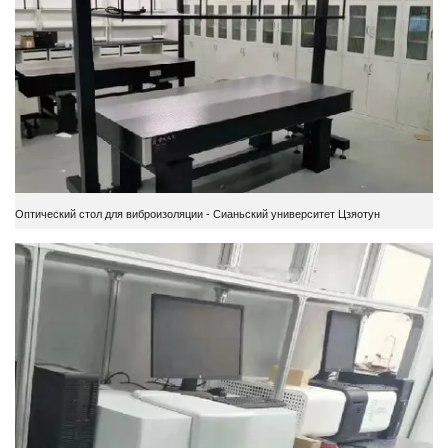
Оптический стол для виброизоляции - Сианьский университет Цзяотун