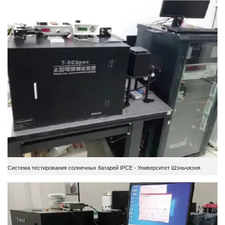
Система тестирования солнечных батарей IPCE - Университет Шэньчжэня