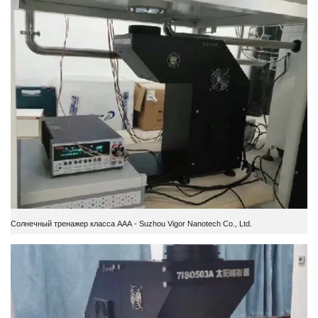
Солнечный тренажер класса ААА - Suzhou Vigor Nanotech Co., Ltd.