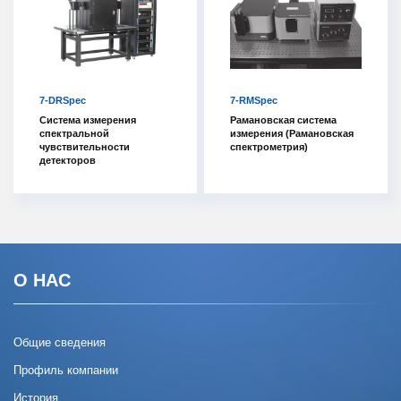
7-DRSpec
7-RMSpec
Система измерения
Рамановская система
спектральной
измерения (Рамановская
чувствительности
спектрометрия)
детекторов
О НАС
Общие сведения
Профиль компании
История