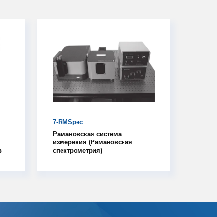
7-RMSpec
Рамановская система
измерения (Рамановская
в
спектрометрия)