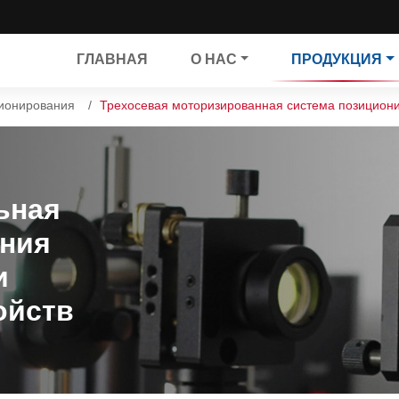
ГЛАВНАЯ
О НАС
ПРОДУКЦИЯ
ионирования
Трехосевая моторизированная система позицион
ьная
ания
и
ойств