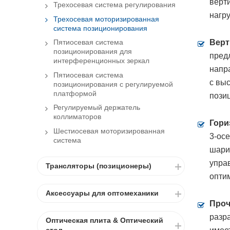
верт
Трехосевая система регулирования
нагру
Трехосевая моторизированная
система позиционирования
Верт
Пятиосевая система
позиционирования для
пред
интерференционных зеркал
напр
Пятиосевая система
с выс
позиционирования с регулируемой
платформой
пози
Регулируемый держатель
коллиматоров
Гори
Шестиосевая моторизированная
3-ос
система
шари
упра
Трансляторы (позиционеры)
опти
Аксессуары для оптомеханики
Проч
разр
Оптическая плита & Оптический