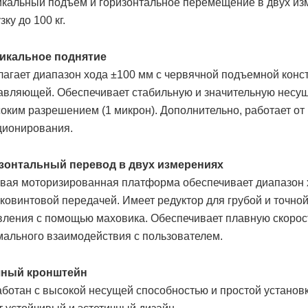
икальный подъем и горизонтальное перемещение в двух из
зку до 100 кг.
икальное поднятие
лагает диапазон хода ±100 мм с червячной подъемной конс
авляющей. Обеспечивает стабильную и значительную несущу
оким разрешением (1 микрон). Дополнительно, работает от
ционирования.
зонтальный перевод в двух измерениях
евая моторизированная платформа обеспечивает диапазон 
ковинтовой передачей. Имеет редуктор для грубой и точно
вления с помощью маховика. Обеспечивает плавную скорост
мального взаимодействия с пользователем.
ный кронштейн
аботан с высокой несущей способностью и простой установ