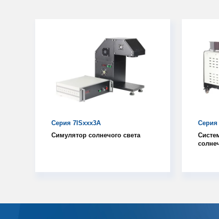
Серия 7ISxxx3A
Серия 
Симулятор солнечого света
Систе
солнеч