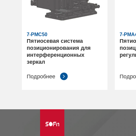
7-PMC50
7-PMA
Пятиосевая система
Пятио
позиционирования для
позиц
интерференционных
регул
зеркал
Подробнее
Подро