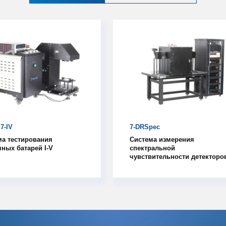
7-IV
7-DRSpec
ма тестирования
Система измерения
ных батарей I-V
спектральной
чувствительности детекторо