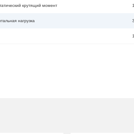
статический крутящий момент
нтальная нагрузка
3
1