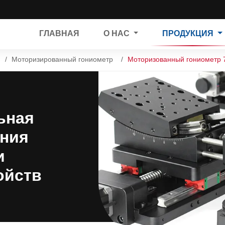
ГЛАВНАЯ
О НАС
ПРОДУКЦИЯ
Моторизированный гониометр
Моторизованный гониометр
ьная
ания
и
ойств