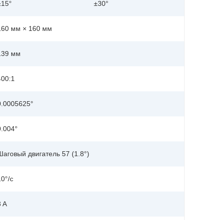
±15°
±30°
160 мм × 160 мм
139 мм
400:1
0.0005625°
0.004°
Шаговый двигатель 57 (1.8°)
10°/с
3 A