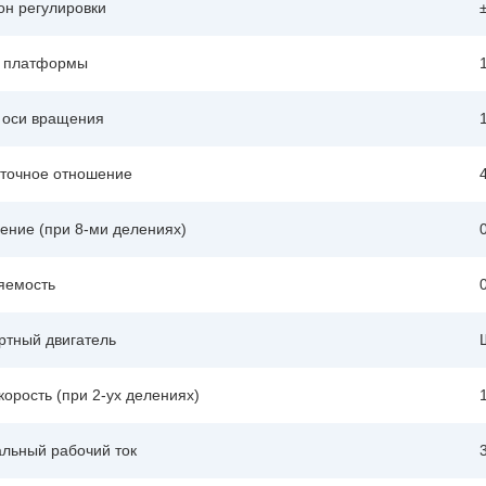
он регулировки
 платформы
 оси вращения
точное отношение
ение (при 8-ми делениях)
яемость
ртный двигатель
корость (при 2-ух делениях)
льный рабочий ток