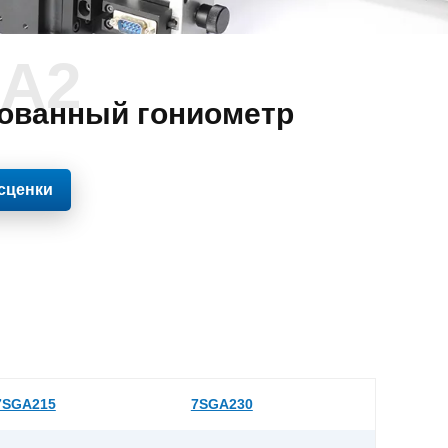
A2
ованный гониометр
сценки
7SGA215
7SGA230