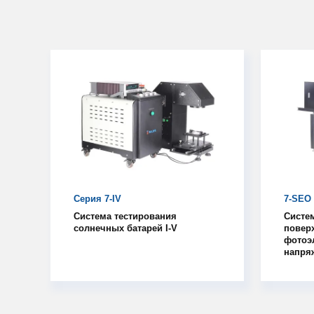
Серия 7-IV
7-SEO
Система тестирования
Систе
солнечных батарей I-V
повер
фотоэ
напря