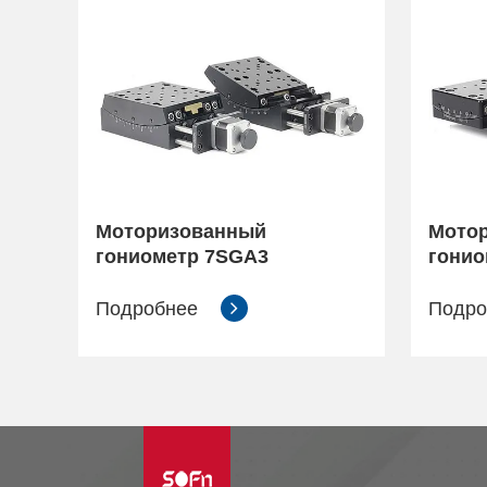
Моторизованный
Мото
гониометр 7SGA3
гонио
Подробнее
Подр