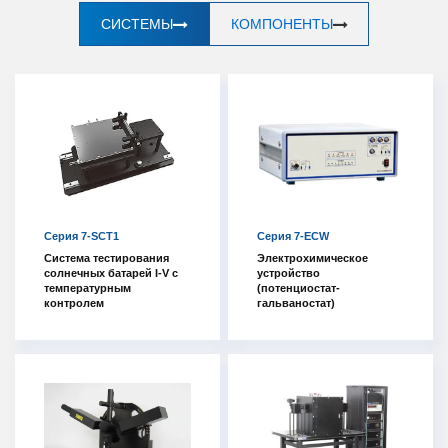
СИСТЕМЫ
КОМПОНЕНТЫ
Серия 7-SCT1
Серия 7-ECW
Система тестирования
Электрохимическое
солнечных батарей I-V с
устройство
температурным
(потенциостат-
контролем
гальваностат)