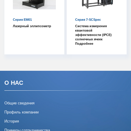
Серия EM01
Серия 7-SCSpec
Лазерный эллипсометр
Система измерения
квантовой
эффективности (IPCE)
солнечных ячеек
Подробнее
О НАС
Общие сведения
Профиль компании
История
Примеры сотрудничества