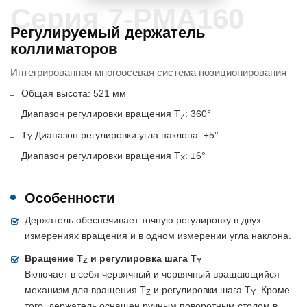
Серия 7-PMA160
Регулируемый держатель
коллиматоров
Интегрированная многоосевая система позиционирования
Общая высота: 521 мм
Диапазон регулировки вращения T
: 360°
Z
T
Диапазон регулировки угла наклона: ±5°
Y
Диапазон регулировки вращения T
: ±6°
X
Особенности
Держатель обеспечивает точную регулировку в двух
измерениях вращения и в одном измерении угла наклона.
Вращение T
и регулировка шага T
Z
Y
Включает в себя червячный и червячный вращающийся
механизм для вращения T
и регулировки шага T
. Кроме
Z
Y
того, держатель оснащен ручным поворотным столом в