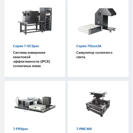
Серия 7-SCSpec
Серия 7ISxxx3A
Система измерения
Симулятор солнечого
квантовой
света
эффективности (IPCE)
солнечных ячеек
7-FRSpec
7-PMC400