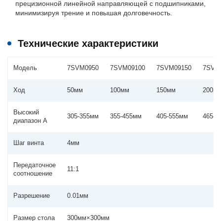
прецизионной линейной направляющей с подшипниками,
минимизируя трение и повышая долговечность.
Технические характеристики
Модель
7SVM0950
7SVM09100
7SVM09150
7SVM
Ход
50мм
100мм
150мм
200м
Высокий
305-355мм
355-455мм
405-555мм
465-6
диапазон A
Шаг винта
4мм
Передаточное
11:1
соотношение
Разрешение
0.01мм
Размер стола
300мм×300мм