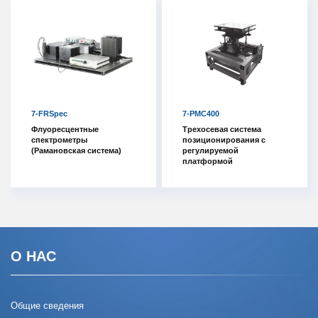
7-FRSpec
7-PMC400
Флуоресцентные
Трехосевая система
спектрометры
позиционирования с
(Рамановская система)
регулируемой
платформой
О НАС
Общие сведения