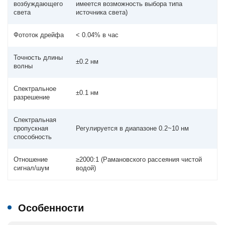
возбуждающего
имеется возможность выбора типа
света
источника света)
Фототок дрейфа
< 0.04% в час
Точность длины
±0.2 нм
волны
Спектральное
±0.1 нм
разрешение
Спектральная
пропускная
Регулируется в диапазоне 0.2~10 нм
способность
Отношение
≥2000:1 (Рамановского рассеяния чистой
сигнал/шум
водой)
Особенности