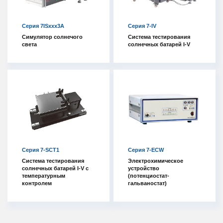
Серия 7ISxxx3A
Серия 7-IV
Симулятор солнечого
Система тестирования
света
солнечных батарей I-V
Серия 7-SCT1
Серия 7-ECW
Система тестирования
Электрохимическое
солнечных батарей I-V с
устройство
температурным
(потенциостат-
контролем
гальваностат)