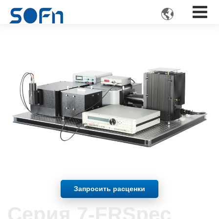

Запросить расценки
Серия 7-FRSpec