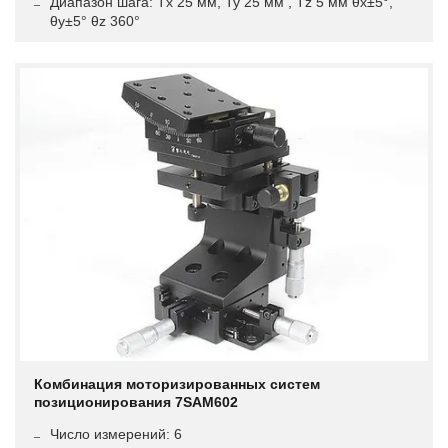
Диапазон шага: Tx 25 мм, Ty 25 мм , Tz 5 мм θx±5°,
θy±5° θz 360°
Комбинация моторизированных систем
позиционирования 7SAM602
Число измерений: 6