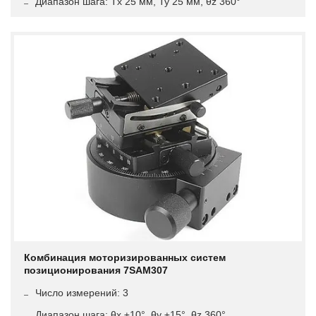
Диапазон шага: Tx 25 мм, Ty 25 мм, θz 360°
Комбинация моторизированных систем
позиционирования 7SAM307
Число измерений: 3
Диапазон шага: θx ±10°, θy ±15°, θz 360°