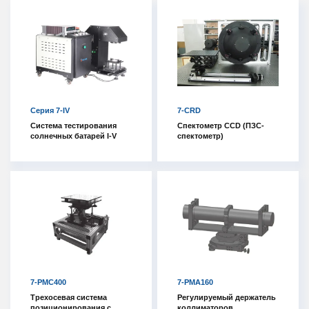
Серия 7-IV
7-CRD
Система тестирования
Спектометр CCD (ПЗС-
солнечных батарей I-V
спектометр)
7-PMC400
7-PMA160
Трехосевая система
Регулируемый держатель
позиционирования с
коллиматоров