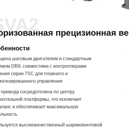
SVA2
оризованная прецизионная в
бенности
щена шаговым двигателем и стандартным
ёмом DB9, совместима с контроллерами
ения серии 7SC для плавного и
матизированного управления
 привода сосредоточена по центру
зонтальной платформы, что исключает
аланс и обеспечивает максимальную
ильность
льзуется высококачественный шариковинтовой