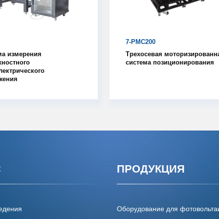
7-PMC200
ма измерения
Трехосевая моторизированн
хностного
система позиционирования
лектрического
жения
С
ПРОДУКЦИЯ
едения
Оборудование для фотовольта