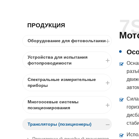
7
ПРОДУКЦИЯ
Мот
Оборудование для фотовольтаики
Осо
Устройства для испытания
Осна
фотопроводимости
разъ
движ
Спектральные измерительные
приборы
авто
Сила
Многоосевые системы
гори
позиционирования
дисб
стаб
Трансляторы (позиционеры)
Испо
Прецизионный линейный транслятор