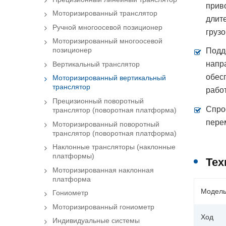
прив
Моторизированный транслятор
длит
Ручной многоосевой позиционер
груз
Моторизированный многоосевой
позиционер
Подд
напр
Вертикальный транслятор
обес
Моторизированный вертикальный
транслятор
работ
Прецизионный поворотный
Спро
транслятор (поворотная платформа)
пере
Моторизированный поворотный
транслятор (поворотная платформа)
Наклонные трансляторы (наклонные
платформы)
Тех
Моторизированная наклонная
платформа
Модел
Гониометр
Моторизированный гониометр
Ход
Индивидуальные системы