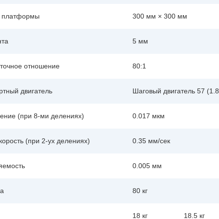
 платформы
300 мм × 300 мм
нта
5 мм
точное отношение
80:1
ртный двигатель
Шаговый двигатель 57 (1.8
ение (при 8-ми делениях)
0.017 мкм
корость (при 2-ух делениях)
0.35 мм/сек
яемость
0.005 мм
ка
80 кг
18 кг
18.5 кг