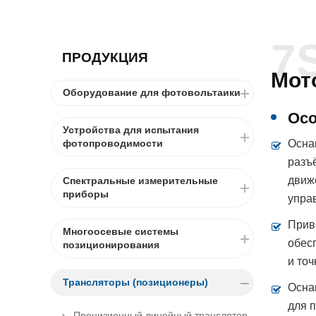
7
ПРОДУКЦИЯ
Мот
Оборудование для фотовольтаики
Осо
Устройства для испытания
Осна
фотопроводимости
разъ
движ
Спектральные измерительные
приборы
упра
Прив
Многоосевые системы
обес
позиционирования
и то
Трансляторы (позиционеры)
Осна
для 
Прецизионный линейный транслятор