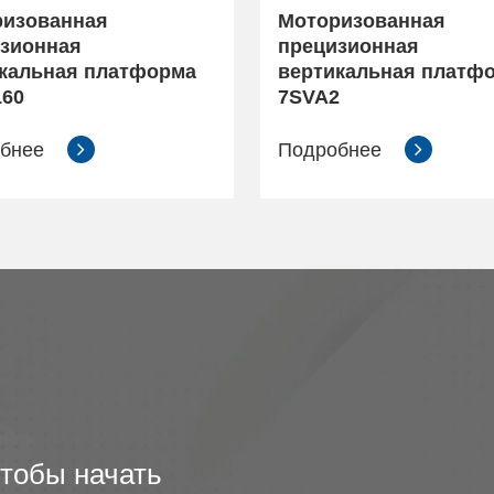
ризованная
Моторизованная
зионная
прецизионная
кальная платформа
вертикальная платф
160
7SVA2
обнее
Подробнее
чтобы начать