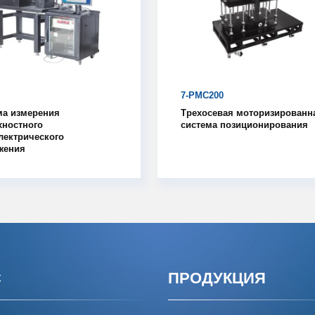
7-PMC200
ма измерения
Трехосевая моторизированн
хностного
система позиционирования
лектрического
жения
С
ПРОДУКЦИЯ