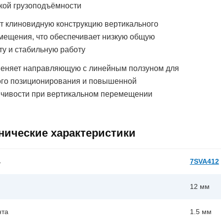
кой грузоподъёмности
т клиновидную конструкцию вертикального
мещения, что обеспечивает низкую общую
ту и стабильную работу
еняет направляющую с линейным ползуном для
ого позиционирования и повышенной
йчивости при вертикальном перемещении
нические характеристики
ь
7SVA412
12 мм
нта
1.5 мм