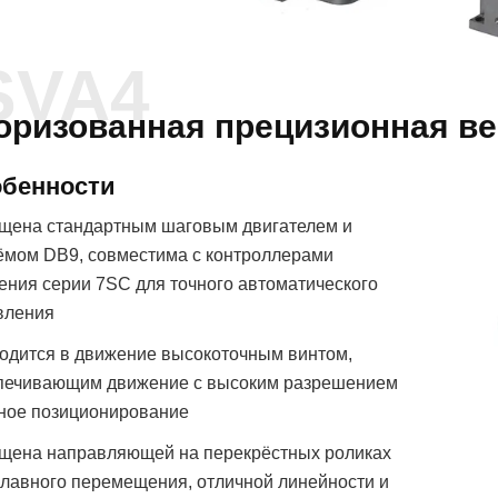
SVA4
оризованная прецизионная в
бенности
щена стандартным шаговым двигателем и
ёмом DB9, совместима с контроллерами
ения серии 7SC для точного автоматического
вления
одится в движение высокоточным винтом,
печивающим движение с высоким разрешением
чное позиционирование
щена направляющей на перекрёстных роликах
плавного перемещения, отличной линейности и