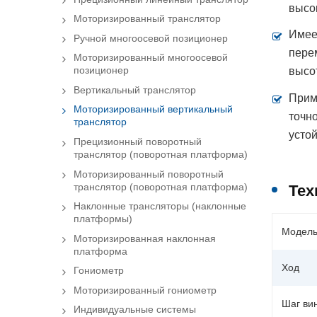
высо
Моторизированный транслятор
Имее
Ручной многоосевой позиционер
пере
Моторизированный многоосевой
позиционер
высо
Вертикальный транслятор
Прим
Моторизированный вертикальный
точн
транслятор
усто
Прецизионный поворотный
транслятор (поворотная платформа)
Моторизированный поворотный
транслятор (поворотная платформа)
Тех
Наклонные трансляторы (наклонные
платформы)
Модел
Моторизированная наклонная
платформа
Ход
Гониометр
Моторизированный гониометр
Шаг ви
Индивидуальные системы