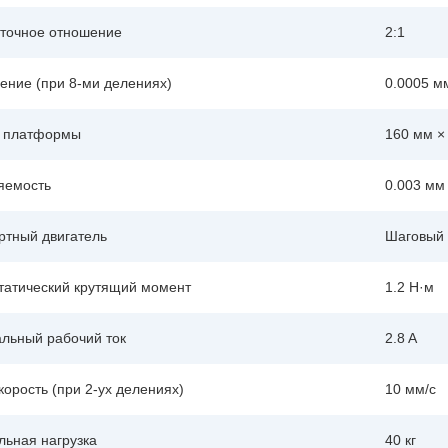
точное отношение
2:1
ение (при 8-ми делениях)
0.0005 м
 платформы
160 мм ×
яемость
0.003 мм
ртный двигатель
Шаговый д
статический крутящий момент
1.2 Н·м
льный рабочий ток
2.8 A
корость (при 2-ух делениях)
10 мм/с
льная нагрузка
40 кг