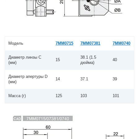
Модель
7MM0715
7MM07381
7MM0740
Диаметр линзы C
38.1 (1.5
15
40
(мм)
дюйма)
Диаметр апертуры D
14
37.1
39
(мм)
Масса (г)
125
103
101