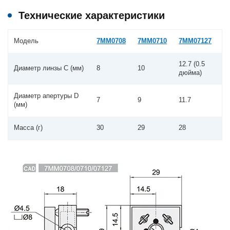
Технические характеристики
Модель
7MM0708
7MM0710
7MM07127
12.7 (0.5
Диаметр линзы C (мм)
8
10
дюйма)
Диаметр апертуры D
7
9
11.7
(мм)
Масса (г)
30
29
28