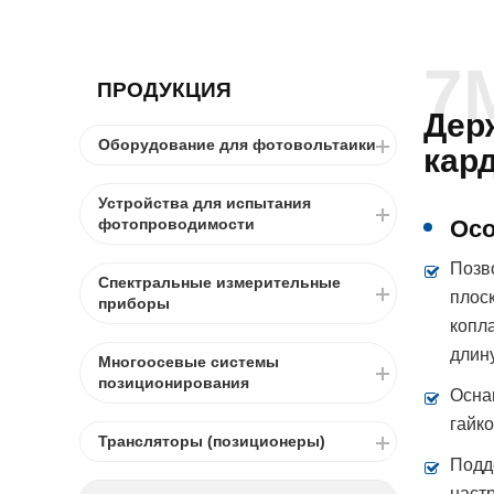
7
ПРОДУКЦИЯ
Дер
Оборудование для фотовольтаики
кар
Устройства для испытания
Осо
фотопроводимости
Позв
Спектральные измерительные
плос
приборы
копл
длин
Многоосевые системы
позиционирования
Осна
гайк
Трансляторы (позиционеры)
Подд
наст