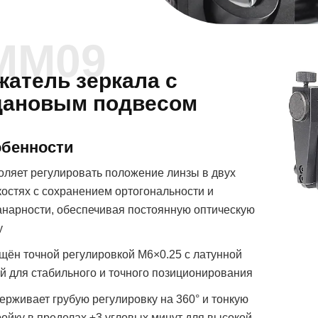
MM09
жатель зеркала с
дановым подвесом
бенности
оляет регулировать положение линзы в двух
костях с сохранением ортогональности и
анарности, обеспечивая постоянную оптическую
у
щён точной регулировкой M6×0.25 с латунной
ой для стабильного и точного позиционирования
ерживает грубую регулировку на 360° и тонкую
ройку в пределах ±3 угловых минут для высокой