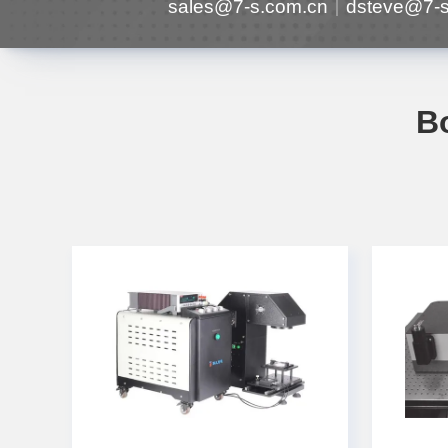
sales@7-s.com.cn
dsteve@7-s
В