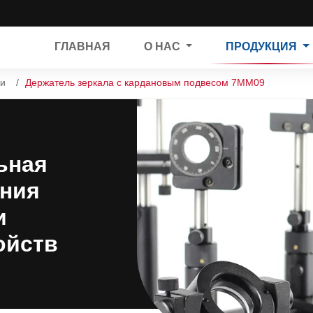
ГЛАВНАЯ
О НАС
ПРОДУКЦИЯ
ки
Держатель зеркала с кардановым подвесом 7MM09
ьная
ания
и
ойств