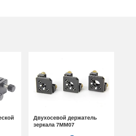
еской
Двухосевой держатель
зеркала 7MM07