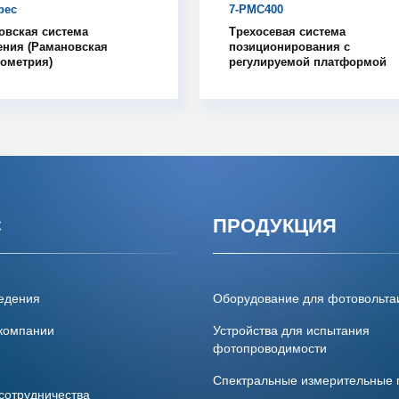
pec
7-PMC400
овская система
Трехосевая система
ения (Рамановская
позиционирования с
рометрия)
регулируемой платформой
С
ПРОДУКЦИЯ
едения
Оборудование для фотовольта
компании
Устройства для испытания
фотопроводимости
Спектральные измерительные
сотрудничества