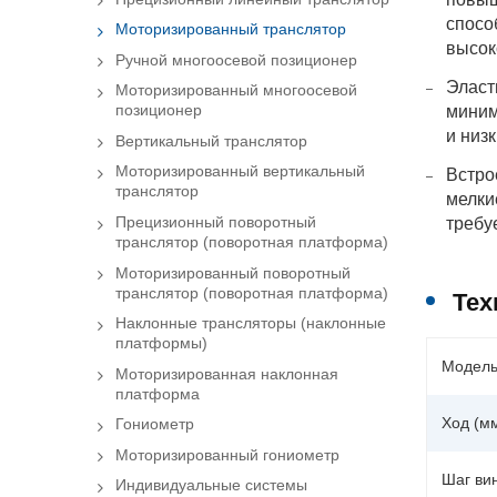
спосо
Моторизированный транслятор
высок
Ручной многоосевой позиционер
Эласт
Моторизированный многоосевой
миним
позиционер
и низ
Вертикальный транслятор
Моторизированный вертикальный
Встро
транслятор
мелки
требу
Прецизионный поворотный
транслятор (поворотная платформа)
Моторизированный поворотный
транслятор (поворотная платформа)
Тех
Наклонные трансляторы (наклонные
платформы)
Модел
Моторизированная наклонная
платформа
Ход (м
Гониометр
Моторизированный гониометр
Шаг ви
Индивидуальные системы