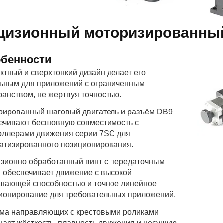
цизионный моторизированный
бенности
ктный и сверхтонкий дизайн делает его
ьным для приложений с ограниченным
ранством, не жертвуя точностью.
рированный шаговый двигатель и разъём DB9
ечивают бесшовную совместимость с
оллерами движения серии 7SC для
атизированного позиционирования.
зионно обработанный винт с передаточным
 обеспечивает движение с высокой
шающей способностью и точное линейное
ионирование для требовательных приложений.
ма направляющих с крестовыми роликами
ает жёсткость, плавность движения и несущую