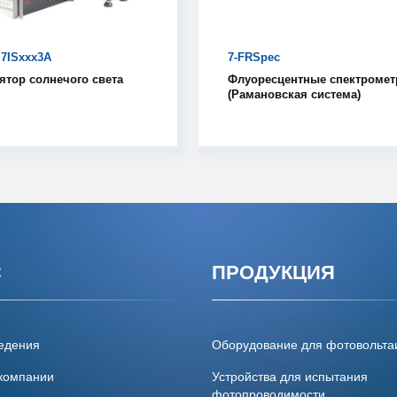
 7ISxxx3A
7-FRSpec
ятор солнечого света
Флуоресцентные спектроме
(Рамановская система)
С
ПРОДУКЦИЯ
едения
Оборудование для фотовольта
компании
Устройства для испытания
фотопроводимости