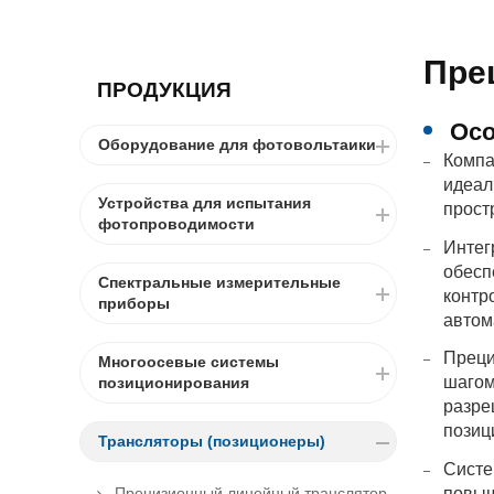
Пре
ПРОДУКЦИЯ
Осо
Оборудование для фотовольтаики
Компа
идеал
Устройства для испытания
прост
фотопроводимости
Интег
обесп
Спектральные измерительные
контр
приборы
автом
Преци
Многоосевые системы
шагом
позиционирования
разре
позиц
Трансляторы (позиционеры)
Систе
повыш
Прецизионный линейный транслятор