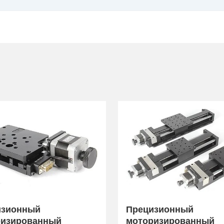
изионный
Прецизионный
ризированный
моторизированный