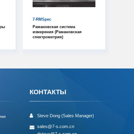
7-RMSpec
тры
Рамановская система
измерения (Рамановская
спектрометрия)
КОНТАКТЫ
Steve Dong (Sales Manager)
ики
sales@7-s.com.cn
dsteve@7-s.com.cn