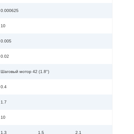
0.000625
10
0.005
0.02
Шаговый мотор 42 (1.8°)
0.4
1.7
10
1.3
1.5
2.1