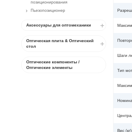
позиционирования
Разреш
Пьезопозиционер
Аксессуары для оптомеханики
Максима
Повтор
Оптическая плита & Оптический
стол
Шаги л
Оптические компоненты /
Оптические элементы
Тип мо
Максим
Номина
Централ
Вес (кг)