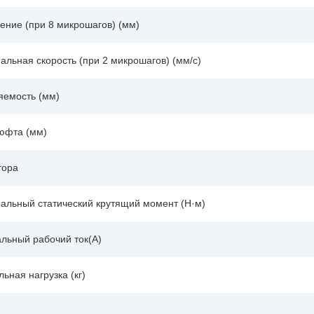
ение (при 8 микрошагов) (мм)
льная скорость (при 2 микрошагов) (мм/с)
яемость (мм)
юфта (мм)
тора
альный статический крутящий момент (Н·м)
льный рабочий ток(A)
ьная нагрузка (кг)