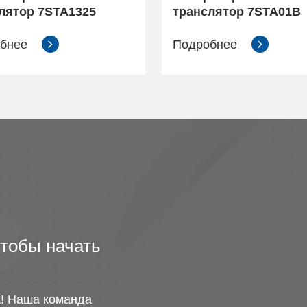
лятор 7STA1325
транслятор 7STA01B
обнее
Подробнее
чтобы начать
! Наша команда